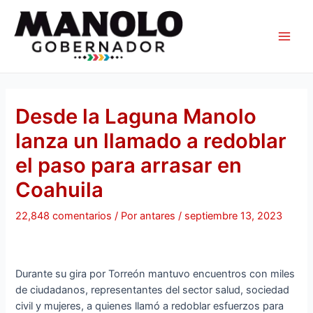
Ir
Navegación
Main
al
de
Men
contenido
entradas
Desde la Laguna Manolo
lanza un llamado a redoblar
el paso para arrasar en
Coahuila
22,848 comentarios
/ Por
antares
/
septiembre 13, 2023
Durante su gira por Torreón mantuvo encuentros con miles
de ciudadanos, representantes del sector salud, sociedad
civil y mujeres, a quienes llamó a redoblar esfuerzos para