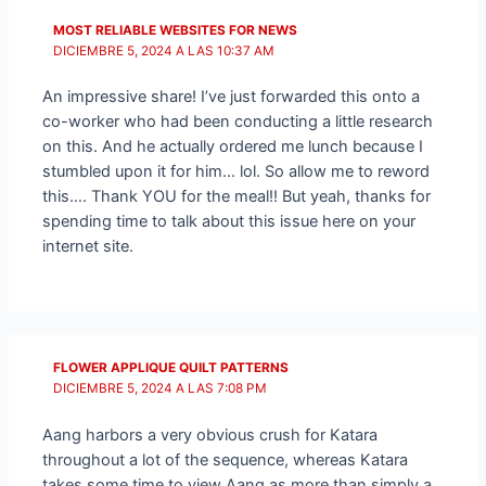
MOST RELIABLE WEBSITES FOR NEWS
DICIEMBRE 5, 2024 A LAS 10:37 AM
An impressive share! I’ve just forwarded this onto a
co-worker who had been conducting a little research
on this. And he actually ordered me lunch because I
stumbled upon it for him… lol. So allow me to reword
this…. Thank YOU for the meal!! But yeah, thanks for
spending time to talk about this issue here on your
internet site.
FLOWER APPLIQUE QUILT PATTERNS
DICIEMBRE 5, 2024 A LAS 7:08 PM
Aang harbors a very obvious crush for Katara
throughout a lot of the sequence, whereas Katara
takes some time to view Aang as more than simply a