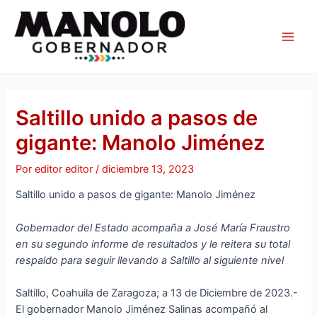
Ir
Navegación
Main
al
de
Men
contenido
entradas
Saltillo unido a pasos de
gigante: Manolo Jiménez
Por
editor editor
/
diciembre 13, 2023
Saltillo unido a pasos de gigante: Manolo Jiménez
Gobernador del Estado acompaña a José María Fraustro
en su segundo informe de resultados y le reitera su total
respaldo para seguir llevando a Saltillo al siguiente nivel
Saltillo, Coahuila de Zaragoza; a 13 de Diciembre de 2023.-
El gobernador Manolo Jiménez Salinas acompañó al