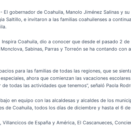
3.- El gobernador de Coahuila, Manolo Jiménez Salinas y s
a Saltillo, e invitaron a las familias coahuilenses a contin
la.
na Inspira Coahuila, dio a conocer que desde el pasado 2 d
s, Monclova, Sabinas, Parras y Torreón se ha contando con
ios para las familias de todas las regiones, que se sientan
 especiales, ahora que comienzan las vacaciones escolares 
ar de todas las actividades que tenemos”, señaló Paola Rodr
abajo en equipo con las alcaldesas y alcaldes de los munic
es de Coahuila, todos los días de diciembre y hasta el 6 de
ta, Villancicos de España y América, El Cascanueces, Conc