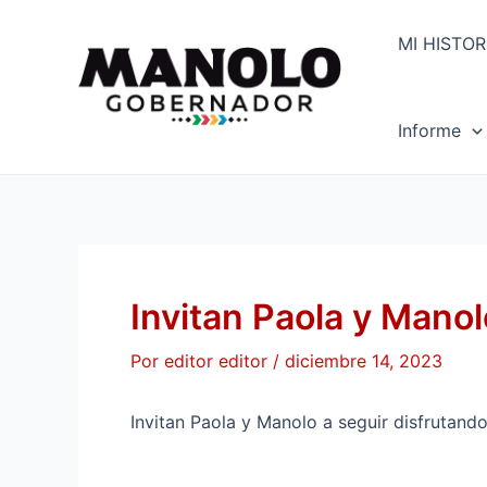
Ir
Navegación
al
de
MI HISTOR
contenido
entradas
Informe
Invitan Paola y Manol
Por
editor editor
/
diciembre 14, 2023
Invitan Paola y Manolo a seguir disfrutand