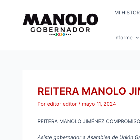
Ir
Navegación
al
de
MI HISTOR
contenido
entradas
Informe
REITERA MANOLO J
Por
editor editor
/
mayo 11, 2024
REITERA MANOLO JIMÉNEZ COMPROMIS
Asiste gobernador a Asamblea de Unión G