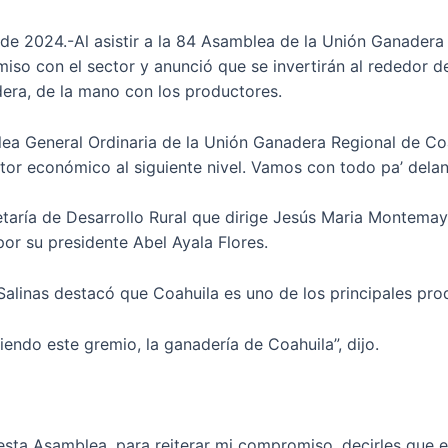
de 2024.-Al asistir a la 84 Asamblea de la Unión Ganadera
so con el sector y anunció que se invertirán al rededor d
dera, de la mano con los productores.
lea General Ordinaria de la Unión Ganadera Regional de Coa
tor económico al siguiente nivel. Vamos con todo pa’ dela
etaría de Desarrollo Rural que dirige Jesús Maria Montema
or su presidente Abel Ayala Flores.
alinas destacó que Coahuila es uno de los principales prod
endo este gremio, la ganadería de Coahuila”, dijo.
esta Asamblea, para reiterar mi compromiso, decirles que e