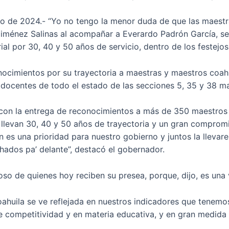
ayo de 2024.- “Yo no tengo la menor duda de que las maest
ménez Salinas al acompañar a Everardo Padrón García, sec
ial por 30, 40 y 50 años de servicio, dentro de los festejos
ocimientos por su trayectoria a maestras y maestros coah
docentes de todo el estado de las secciones 5, 35 y 38 mag
ro con la entrega de reconocimientos a más de 350 maestros
 llevan 30, 40 y 50 años de trayectoria y un gran compromi
 es una prioridad para nuestro gobierno y juntos la llevare
ados pa’ delante”, destacó el gobernador.
so de quienes hoy reciben su presea, porque, dijo, es una v
oahuila se ve reflejada en nuestros indicadores que tenem
e competitividad y en materia educativa, y en gran medida e