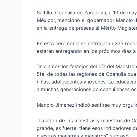
Saltillo, Coahuila de Zaragoza; a 13 de m
México”, mencionó el gobernador Manolo Ji
en la entrega de preseas al Mérito Magister
En esta ceremonia se entregaron 373 recon
estarán entregando en los próximos días a 
“Iniciamos los festejos del día del Maest
5ta, de todas las regiones de Coahuila que
niñas, adolescentes y jóvenes. La educación
a muchas generaciones de coahuilenses ech
Manolo Jiménez indicó sentirse muy orgullo
“La labor de las maestras y maestros de C
grande, es fuerte, tiene esos indicadores d
nuestras maestras y maestros”, subrayó.