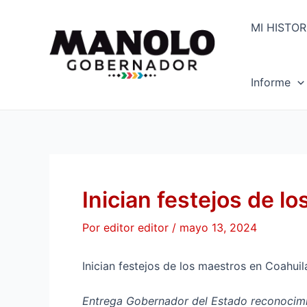
Ir
Navegación
al
de
MI HISTOR
contenido
entradas
Informe
Inician festejos de l
Por
editor editor
/
mayo 13, 2024
Inician festejos de los maestros en Coahuil
Entrega Gobernador del Estado reconocimie