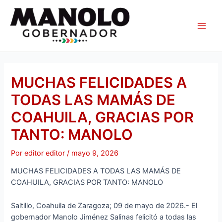
Ir
Navegación
Main
al
de
Men
contenido
entradas
MUCHAS FELICIDADES A
TODAS LAS MAMÁS DE
COAHUILA, GRACIAS POR
TANTO: MANOLO
Por
editor editor
/
mayo 9, 2026
MUCHAS FELICIDADES A TODAS LAS MAMÁS DE
COAHUILA, GRACIAS POR TANTO: MANOLO
Saltillo, Coahuila de Zaragoza; 09 de mayo de 2026.- El
gobernador Manolo Jiménez Salinas felicitó a todas las