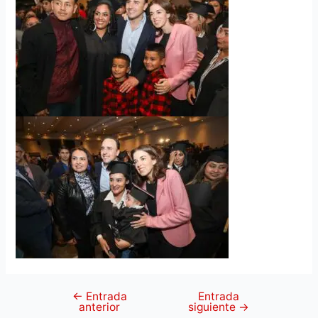
←
Entrada
Entrada
anterior
siguiente
→