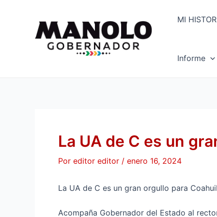
Ir
Navegación
al
de
MI HISTOR
contenido
entradas
Informe
La UA de C es un gra
Por
editor editor
/
enero 16, 2024
La UA de C es un gran orgullo para Coahui
Acompaña Gobernador del Estado al rector