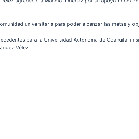
z Vélez agradeció a Manolo Jiménez por su apoyo brindado
omunidad universitaria para poder alcanzar las metas y obj
recedentes para la Universidad Autónoma de Coahuila, mis
nández Vélez.