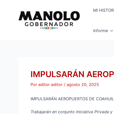
Ir
Navegación
al
de
MI HISTOR
contenido
entradas
Informe
IMPULSARÁN AEROP
Por
editor editor
/
agosto 20, 2025
IMPULSARÁN AEROPUERTOS DE COAHUI
Trabajarán en conjunto Iniciativa Privada y