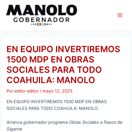
Ir
Navegación
Main
al
de
Men
contenido
entradas
EN EQUIPO INVERTIREMOS
1500 MDP EN OBRAS
SOCIALES PARA TODO
COAHUILA: MANOLO
Por
editor editor
/
mayo 12, 2025
EN EQUIPO INVERTIREMOS 1500 MDP EN OBRAS
SOCIALES PARA TODO COAHUILA: MANOLO
Arranca gobernador programa Obras Sociales a Pasos de
Gigante