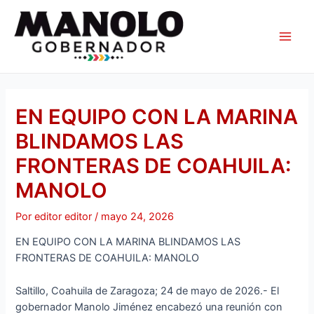
Ir
Navegación
Main
al
de
Men
contenido
entradas
EN EQUIPO CON LA MARINA
BLINDAMOS LAS
FRONTERAS DE COAHUILA:
MANOLO
Por
editor editor
/
mayo 24, 2026
EN EQUIPO CON LA MARINA BLINDAMOS LAS
FRONTERAS DE COAHUILA: MANOLO
Saltillo, Coahuila de Zaragoza; 24 de mayo de 2026.- El
gobernador Manolo Jiménez encabezó una reunión con