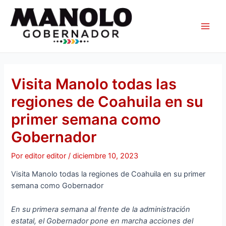
Ir
Navegación
Main
al
de
Men
contenido
entradas
Visita Manolo todas las
regiones de Coahuila en su
primer semana como
Gobernador
Por
editor editor
/
diciembre 10, 2023
Visita Manolo todas la regiones de Coahuila en su primer
semana como Gobernador
En su primera semana al frente de la administración
estatal, el Gobernador pone en marcha acciones del