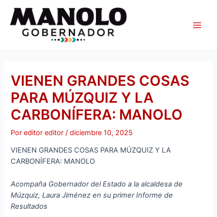
Ir
Navegación
Main
al
de
Men
contenido
entradas
VIENEN GRANDES COSAS
PARA MÚZQUIZ Y LA
CARBONÍFERA: MANOLO
Por
editor editor
/
diciembre 10, 2025
VIENEN GRANDES COSAS PARA MÚZQUIZ Y LA
CARBONÍFERA: MANOLO
Acompaña Gobernador del Estado a la alcaldesa de
Múzquiz, Laura Jiménez en su primer Informe de
Resultados