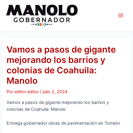
Ir
Navegación
Main
al
de
Men
contenido
entradas
Vamos a pasos de gigante
mejorando los barrios y
colonias de Coahuila:
Manolo
Por
editor editor
/
julio 2, 2024
Vamos a pasos de gigante mejorando los barrios y
colonias de Coahuila: Manolo
Entrega gobernador obras de pavimentación en Torreón