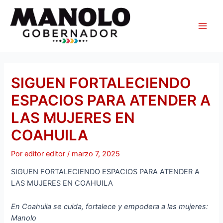
Ir
Navegación
Main
al
de
Men
contenido
entradas
SIGUEN FORTALECIENDO
ESPACIOS PARA ATENDER A
LAS MUJERES EN
COAHUILA
Por
editor editor
/
marzo 7, 2025
SIGUEN FORTALECIENDO ESPACIOS PARA ATENDER A
LAS MUJERES EN COAHUILA
En Coahuila se cuida, fortalece y empodera a las mujeres:
Manolo