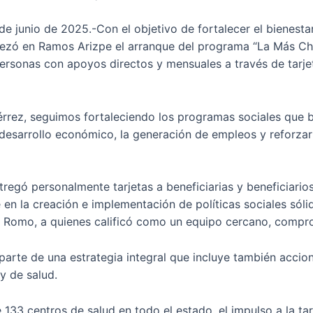
 junio de 2025.-Con el objetivo de fortalecer el bienestar 
ó en Ramos Arizpe el arranque del programa “La Más Chida”
personas con apoyos directos y mensuales a través de tarje
rrez, seguimos fortaleciendo los programas sociales que be
desarrollo económico, la generación de empleos y reforzar 
tregó personalmente tarjetas a beneficiarias y beneficiario
 en la creación e implementación de políticas sociales sól
 Romo, a quienes calificó como un equipo cercano, compro
rte de una estrategia integral que incluye también accion
 y de salud.
e 133 centros de salud en todo el estado, el impulso a la ta