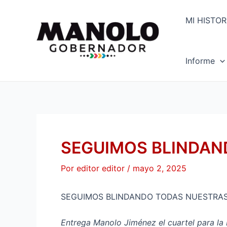
Ir
Navegación
al
de
MI HISTOR
contenido
entradas
Informe
SEGUIMOS BLINDAN
Por
editor editor
/
mayo 2, 2025
SEGUIMOS BLINDANDO TODAS NUESTRAS
Entrega Manolo Jiménez el cuartel para la P