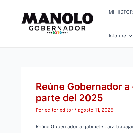
Ir
Navegación
al
de
MI HISTOR
contenido
entradas
Informe
Reúne Gobernador a g
parte del 2025
Por
editor editor
/
agosto 11, 2025
Reúne Gobernador a gabinete para trabaja