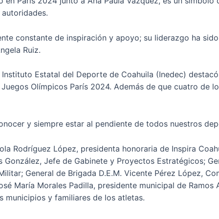
 en París 2024 junto a Ana Paula Vázquez, es un símbolo d
 autoridades.
ente constante de inspiración y apoyo; su liderazgo ha sid
ngela Ruiz.
 Instituto Estatal del Deporte de Coahuila (Inedec) destac
 Juegos Olímpicos París 2024. Además de que cuatro de los
conocer y siempre estar al pendiente de todos nuestros dep
la Rodríguez López, presidenta honoraria de Inspira Coahuil
es González, Jefe de Gabinete y Proyectos Estratégicos; Ge
Militar; General de Brigada D.E.M. Vicente Pérez López, C
José María Morales Padilla, presidente municipal de Ramos 
 municipios y familiares de los atletas.