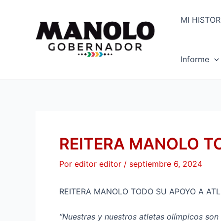
Ir
Navegación
al
de
MI HISTOR
contenido
entradas
Informe
REITERA MANOLO T
Por
editor editor
/
septiembre 6, 2024
REITERA MANOLO TODO SU APOYO A AT
“Nuestras y nuestros atletas olímpicos son