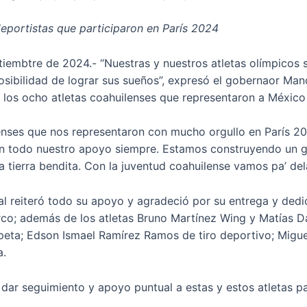
eportistas que participaron en París 2024
tiembtre de 2024.- “Nuestras y nuestros atletas olímpicos s
posibilidad de lograr sus sueños”, expresó el gobernaor Man
los ocho atletas coahuilenses que representaron a México
lenses que nos representaron con mucho orgullo en París 20
n todo nuestro apoyo siempre. Estamos construyendo un gr
ta tierra bendita. Con la juventud coahuilense vamos pa’ de
al reiteró todo su apoyo y agradeció por su entrega y dedi
arco; además de los atletas Bruno Martínez Wing y Matías D
peta; Edson Ismael Ramírez Ramos de tiro deportivo; Migue
a.
r seguimiento y apoyo puntual a estas y estos atletas par