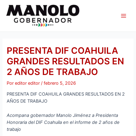
Ir
Navegación
Main
al
de
Men
contenido
entradas
PRESENTA DIF COAHUILA
GRANDES RESULTADOS EN
2 AÑOS DE TRABAJO
Por
editor editor
/
febrero 5, 2026
PRESENTA DIF COAHUILA GRANDES RESULTADOS EN 2
AÑOS DE TRABAJO
Acompana gobernador Manolo Jiménez a Presidenta
Honoraria del DIF Coahuila en el informe de 2 años de
trabajo