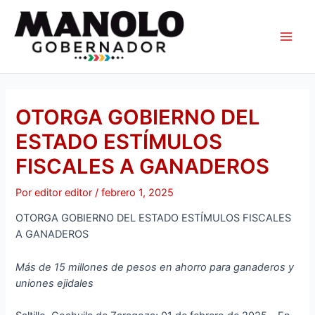
Ir
Navegación
Main
al
de
Men
contenido
entradas
OTORGA GOBIERNO DEL
ESTADO ESTÍMULOS
FISCALES A GANADEROS
Por
editor editor
/
febrero 1, 2025
OTORGA GOBIERNO DEL ESTADO ESTÍMULOS FISCALES
A GANADEROS
Más de 15 millones de pesos en ahorro para ganaderos y
uniones ejidales