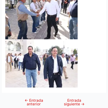
←
Entrada
Entrada
anterior
siguiente
→