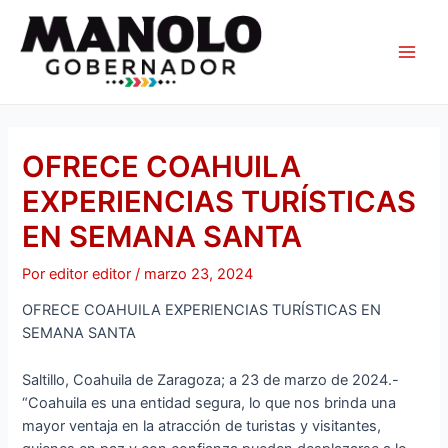
Ir
Navegación
Main
al
de
Men
contenido
entradas
OFRECE COAHUILA
EXPERIENCIAS TURÍSTICAS
EN SEMANA SANTA
Por
editor editor
/
marzo 23, 2024
OFRECE COAHUILA EXPERIENCIAS TURÍSTICAS EN
SEMANA SANTA
Saltillo, Coahuila de Zaragoza; a 23 de marzo de 2024.-
“Coahuila es una entidad segura, lo que nos brinda una
mayor ventaja en la atracción de turistas y visitantes,