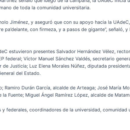
Martínez señaló que luego de la campaña, la UAdeC inicia 
 mano de toda la comunidad universitaria.
olo Jiménez, y aseguró que con su apoyo hacia la UAdeC, 
e pa’delante, con firmeza, y a pasos de gigante”, señaló, y 
deC estuvieron presentes Salvador Hernández Vélez, rector 
EP federal; Víctor Manuel Sánchez Valdés, secretario gener
r de Justicia; Luz Elena Morales Núñez, diputada presiden
eneral del Estado.
illo; Ramiro Durán García, alcalde de Arteaga; José María Mo
e la Fuente; Miguel Ángel Ramírez López, alcalde de Matam
 y federales, coordinadores de la universidad, comunidad un