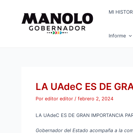
Ir
Navegación
al
de
MI HISTOR
contenido
entradas
Informe
LA UAdeC ES DE GR
Por
editor editor
/
febrero 2, 2024
LA UAdeC ES DE GRAN IMPORTANCIA PA
Gobernador del Estado acompaña a la comun