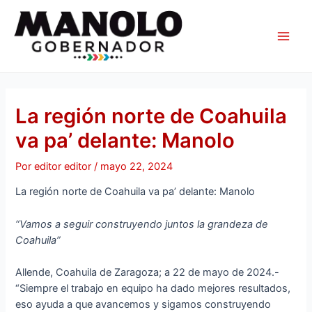
Ir
Navegación
Main
al
de
Men
contenido
entradas
La región norte de Coahuila
va pa’ delante: Manolo
Por
editor editor
/
mayo 22, 2024
La región norte de Coahuila va pa’ delante: Manolo
“Vamos a seguir construyendo juntos la grandeza de
Coahuila”
Allende, Coahuila de Zaragoza; a 22 de mayo de 2024.-
“Siempre el trabajo en equipo ha dado mejores resultados,
eso ayuda a que avancemos y sigamos construyendo