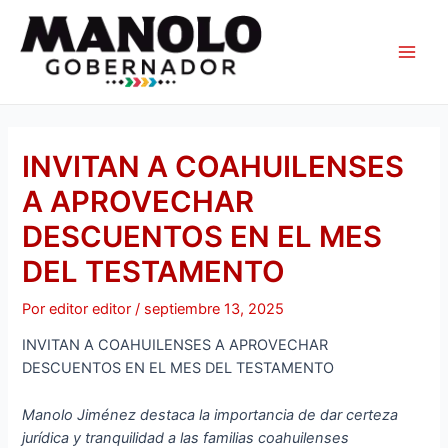
Ir
Navegación
Main
al
de
Men
contenido
entradas
INVITAN A COAHUILENSES
A APROVECHAR
DESCUENTOS EN EL MES
DEL TESTAMENTO
Por
editor editor
/
septiembre 13, 2025
INVITAN A COAHUILENSES A APROVECHAR
DESCUENTOS EN EL MES DEL TESTAMENTO
Manolo Jiménez destaca la importancia de dar certeza
jurídica y tranquilidad a las familias coahuilenses