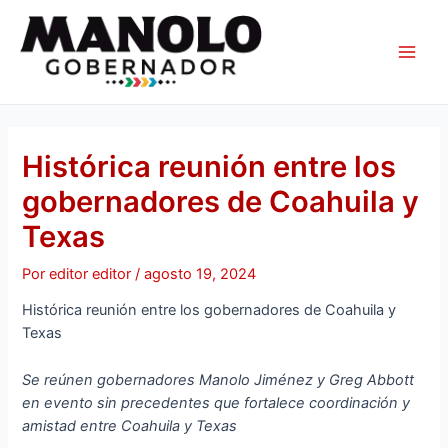
Ir
Navegación
Main
al
de
Men
contenido
entradas
Histórica reunión entre los
gobernadores de Coahuila y
Texas
Por
editor editor
/
agosto 19, 2024
Histórica reunión entre los gobernadores de Coahuila y
Texas
Se reúnen gobernadores Manolo Jiménez y Greg Abbott
en evento sin precedentes que fortalece coordinación y
amistad entre Coahuila y Texas