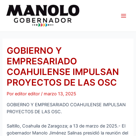
Ir
Navegación
Main
al
de
Men
contenido
entradas
GOBIERNO Y
EMPRESARIADO
COAHUILENSE IMPULSAN
PROYECTOS DE LAS OSC
Por
editor editor
/
marzo 13, 2025
GOBIERNO Y EMPRESARIADO COAHUILENSE IMPULSAN
PROYECTOS DE LAS OSC.
Saltillo, Coahuila de Zaragoza; a 13 de marzo de 2025.- El
gobernador Manolo Jiménez Salinas presidió la reunión del