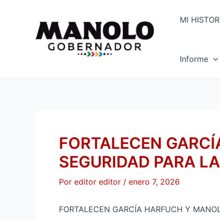
Ir
Navegación
al
de
MI HISTOR
contenido
entradas
Informe
FORTALECEN GARCÍ
SEGURIDAD PARA L
Por
editor editor
/
enero 7, 2026
FORTALECEN GARCÍA HARFUCH Y MANOL