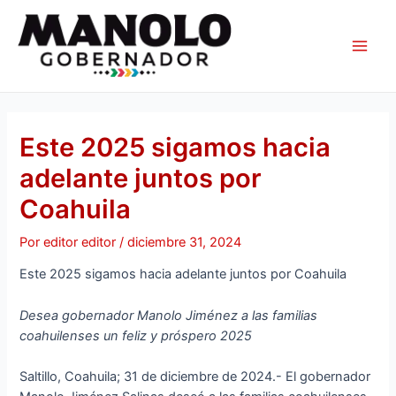
Ir
Navegación
Main
al
de
Men
contenido
entradas
Este 2025 sigamos hacia
adelante juntos por
Coahuila
Por
editor editor
/
diciembre 31, 2024
Este 2025 sigamos hacia adelante juntos por Coahuila
Desea gobernador Manolo Jiménez a las familias
coahuilenses un feliz y próspero 2025
Saltillo, Coahuila; 31 de diciembre de 2024.- El gobernador