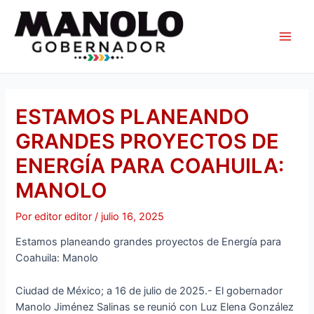
Ir
Navegación
Main
al
de
Men
contenido
entradas
ESTAMOS PLANEANDO
GRANDES PROYECTOS DE
ENERGÍA PARA COAHUILA:
MANOLO
Por
editor editor
/
julio 16, 2025
Estamos planeando grandes proyectos de Energía para
Coahuila: Manolo
Ciudad de México; a 16 de julio de 2025.- El gobernador
Manolo Jiménez Salinas se reunió con Luz Elena González