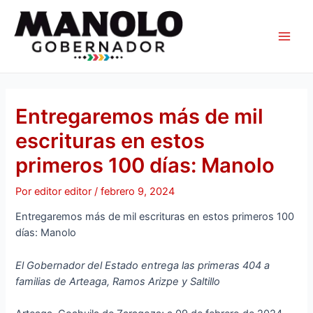
Ir
Navegación
Main
al
de
Men
contenido
entradas
Entregaremos más de mil
escrituras en estos
primeros 100 días: Manolo
Por
editor editor
/
febrero 9, 2024
Entregaremos más de mil escrituras en estos primeros 100
días: Manolo
El Gobernador del Estado entrega las primeras 404 a
familias de Arteaga, Ramos Arizpe y Saltillo