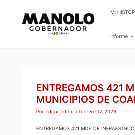
Ir
Navegación
al
de
MI HISTOR
contenido
entradas
Informe
ENTREGAMOS 421 M
MUNICIPIOS DE CO
Por
editor editor
/
febrero 17, 2026
ENTREGAMOS 421 MDP DE INFRAESTRUCT