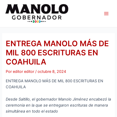
Ir
Navegación
Main
al
de
Men
contenido
entradas
ENTREGA MANOLO MÁS DE
MIL 800 ESCRITURAS EN
COAHUILA
Por
editor editor
/
octubre 8, 2024
ENTREGA MANOLO MÁS DE MIL 800 ESCRITURAS EN
COAHUILA
Desde Saltillo, el gobernador Manolo Jiménez encabezó la
ceremonia en la que se entregaron escrituras de manera
simultánea en todo el estado