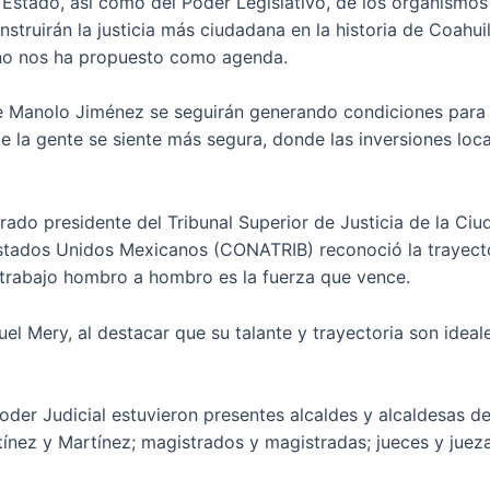
stado, así como del Poder Legislativo, de los organismos 
struirán la justicia más ciudadana en la historia de Coahuil
rno nos ha propuesto como agenda.
 Manolo Jiménez se seguirán generando condiciones para qu
e la gente se siente más segura, donde las inversiones loc
trado presidente del Tribunal Superior de Justicia de la Ci
 Estados Unidos Mexicanos (CONATRIB) reconoció la trayec
el trabajo hombro a hombro es la fuerza que vence.
el Mery, al destacar que su talante y trayectoria son idea
der Judicial estuvieron presentes alcaldes y alcaldesas de
ínez y Martínez; magistrados y magistradas; jueces y jueza