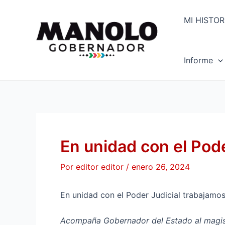
Ir
Navegación
al
de
MI HISTOR
contenido
entradas
Informe
En unidad con el Pod
Por
editor editor
/
enero 26, 2024
En unidad con el Poder Judicial trabajamo
Acompaña Gobernador del Estado al magistr