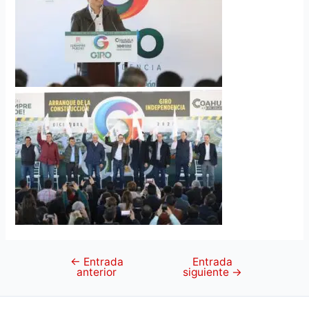
←
Entrada
Entrada
anterior
siguiente
→