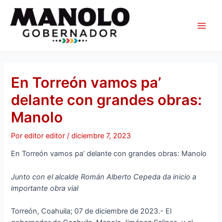
Ir
Navegación
Main
al
de
Men
contenido
entradas
En Torreón vamos pa’
delante con grandes obras:
Manolo
Por
editor editor
/
diciembre 7, 2023
En Torreón vamos pa’ delante con grandes obras: Manolo
Junto con el alcalde Román Alberto Cepeda da inicio a
importante obra vial
Torreón, Coahuila; 07 de diciembre de 2023.- El