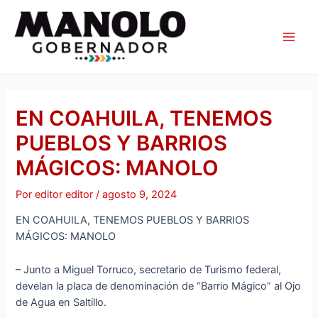
Ir
Navegación
Main
al
de
Men
contenido
entradas
EN COAHUILA, TENEMOS
PUEBLOS Y BARRIOS
MÁGICOS: MANOLO
Por
editor editor
/
agosto 9, 2024
EN COAHUILA, TENEMOS PUEBLOS Y BARRIOS
MÁGICOS: MANOLO
– Junto a Miguel Torruco, secretario de Turismo federal,
develan la placa de denominación de “Barrio Mágico” al Ojo
de Agua en Saltillo.