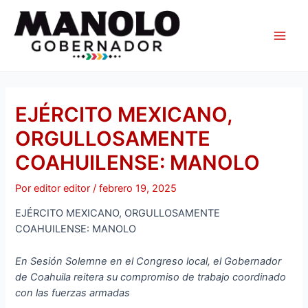
Ir
Navegación
Main
al
de
Men
contenido
entradas
EJÉRCITO MEXICANO,
ORGULLOSAMENTE
COAHUILENSE: MANOLO
Por
editor editor
/
febrero 19, 2025
EJÉRCITO MEXICANO, ORGULLOSAMENTE
COAHUILENSE: MANOLO
En Sesión Solemne en el Congreso local, el Gobernador
de Coahuila reitera su compromiso de trabajo coordinado
con las fuerzas armadas