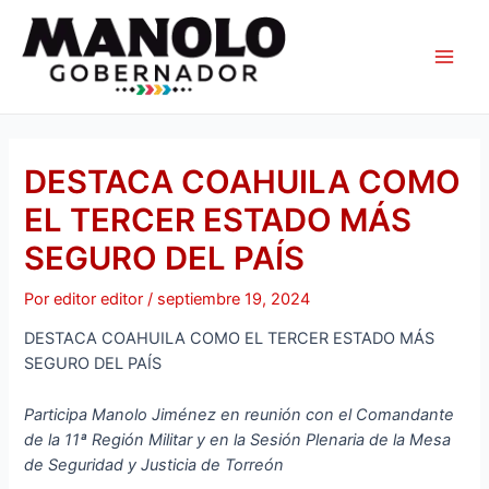
Ir
Navegación
Main
al
de
Men
contenido
entradas
DESTACA COAHUILA COMO
EL TERCER ESTADO MÁS
SEGURO DEL PAÍS
Por
editor editor
/
septiembre 19, 2024
DESTACA COAHUILA COMO EL TERCER ESTADO MÁS
SEGURO DEL PAÍS
Participa Manolo Jiménez en reunión con el Comandante
de la 11ª Región Militar y en la Sesión Plenaria de la Mesa
de Seguridad y Justicia de Torreón