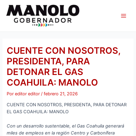
Ir
Navegación
Main
al
de
Men
contenido
entradas
CUENTE CON NOSOTROS,
PRESIDENTA, PARA
DETONAR EL GAS
COAHUILA: MANOLO
Por
editor editor
/
febrero 21, 2026
CUENTE CON NOSOTROS, PRESIDENTA, PARA DETONAR
EL GAS COAHUILA: MANOLO
Con un desarrollo sustentable, el Gas Coahuila generará
miles de empleos en la región Centro y Carbonífera