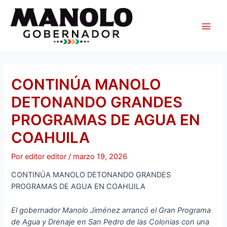
Ir
Navegación
Main
al
de
Men
contenido
entradas
CONTINÚA MANOLO
DETONANDO GRANDES
PROGRAMAS DE AGUA EN
COAHUILA
Por
editor editor
/
marzo 19, 2026
CONTINÚA MANOLO DETONANDO GRANDES
PROGRAMAS DE AGUA EN COAHUILA
El gobernador Manolo Jiménez arrancó el Gran Programa
de Agua y Drenaje en San Pedro de las Colonias con una