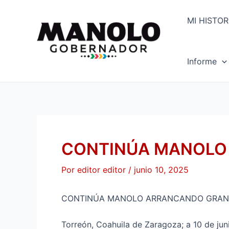
Ir
Navegación
al
de
MI HISTOR
contenido
entradas
Informe
CONTINÚA MANOLO
Por
editor editor
/
junio 10, 2025
CONTINÚA MANOLO ARRANCANDO GRAND
Torreón, Coahuila de Zaragoza; a 10 de ju