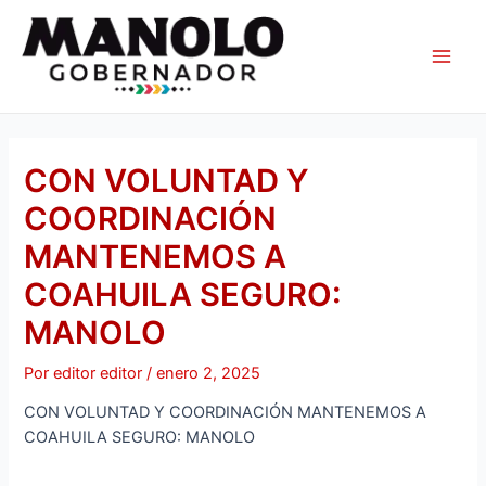
Ir
Navegación
Main
al
de
Men
contenido
entradas
CON VOLUNTAD Y
COORDINACIÓN
MANTENEMOS A
COAHUILA SEGURO:
MANOLO
Por
editor editor
/
enero 2, 2025
CON VOLUNTAD Y COORDINACIÓN MANTENEMOS A
COAHUILA SEGURO: MANOLO