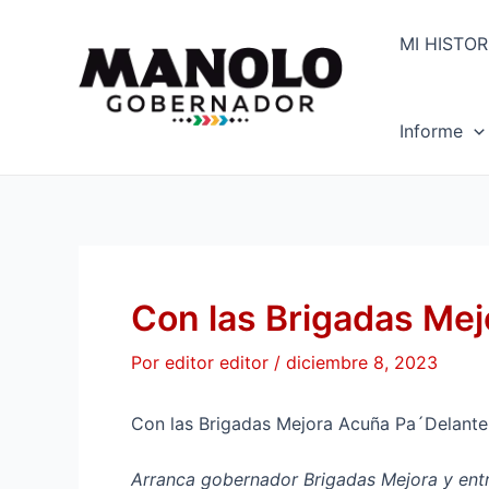
Ir
Navegación
al
de
MI HISTOR
contenido
entradas
Informe
Con las Brigadas Me
Por
editor editor
/
diciembre 8, 2023
Con las Brigadas Mejora Acuña Pa´Delant
Arranca gobernador Brigadas Mejora y entr