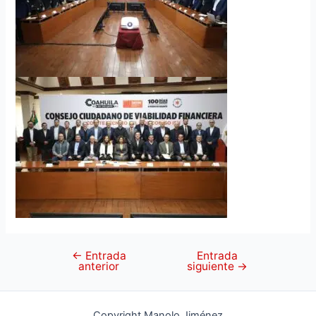
←
Entrada
Entrada
anterior
siguiente
→
Copyright Manolo Jiménez