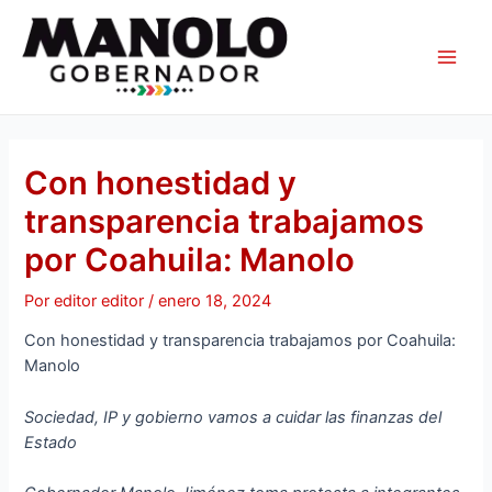
Ir
Navegación
Main
al
de
Men
contenido
entradas
Con honestidad y
transparencia trabajamos
por Coahuila: Manolo
Por
editor editor
/
enero 18, 2024
Con honestidad y transparencia trabajamos por Coahuila:
Manolo
Sociedad, IP y gobierno vamos a cuidar las finanzas del
Estado