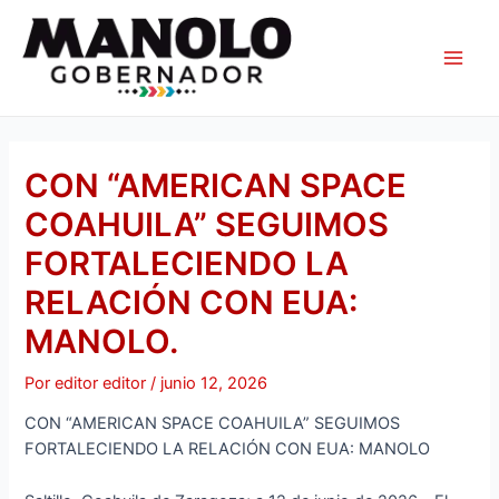
Ir
Navegación
Main
al
de
Men
contenido
entradas
CON “AMERICAN SPACE
COAHUILA” SEGUIMOS
FORTALECIENDO LA
RELACIÓN CON EUA:
MANOLO.
Por
editor editor
/
junio 12, 2026
CON “AMERICAN SPACE COAHUILA” SEGUIMOS
FORTALECIENDO LA RELACIÓN CON EUA: MANOLO