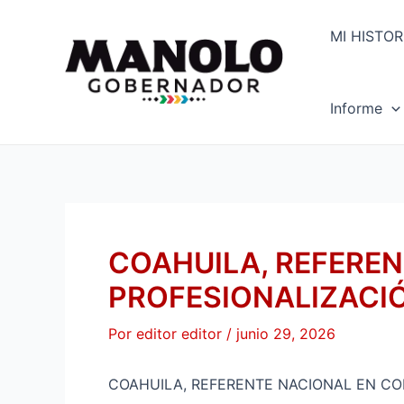
Ir
Navegación
al
de
MI HISTOR
contenido
entradas
Informe
COAHUILA, REFERE
PROFESIONALIZACIÓ
Por
editor editor
/
junio 29, 2026
COAHUILA, REFERENTE NACIONAL EN CO