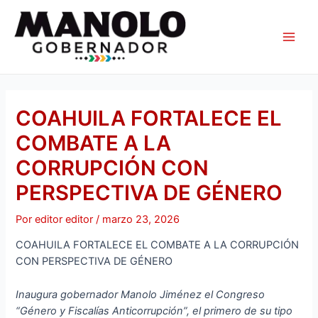
Ir
Navegación
Main
al
de
Men
contenido
entradas
COAHUILA FORTALECE EL
COMBATE A LA
CORRUPCIÓN CON
PERSPECTIVA DE GÉNERO
Por
editor editor
/
marzo 23, 2026
COAHUILA FORTALECE EL COMBATE A LA CORRUPCIÓN
CON PERSPECTIVA DE GÉNERO
Inaugura gobernador Manolo Jiménez el Congreso
“Género y Fiscalías Anticorrupción”, el primero de su tipo