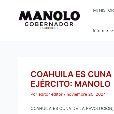
Ir
Navegación
al
de
MI HISTOR
contenido
entradas
Informe
COAHUILA ES CUNA 
EJÉRCITO: MANOLO
Por
editor editor
/
noviembre 20, 2024
COAHUILA ES CUNA DE LA REVOLUCIÓN,