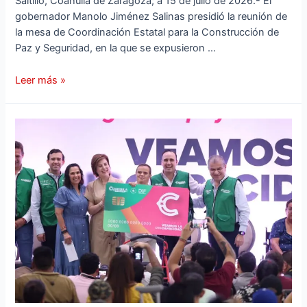
Saltillo, Coahuila de Zaragoza; a 15 de julio de 2026.- El
gobernador Manolo Jiménez Salinas presidió la reunión de
la mesa de Coordinación Estatal para la Construcción de
Paz y Seguridad, en la que se expusieron …
Leer más »
SEGUIMOS
ENTREGANDO
APOYOS
A
NUESTRA
GENTE
CON
DISCAPACIDAD:
MANOLO