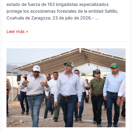
estado de fuerza de 163 brigadistas especializados
protege los ecosistemas forestales de la entidad Saltillo,
Coahuila de Zaragoza; 23 de julio de 2026.- …
Leer más »
MUY
PRONTO
QUEDARÁ
LA
1RA
ETAPA
DE
LA
EXPO
COAHUILA:
MANOLO