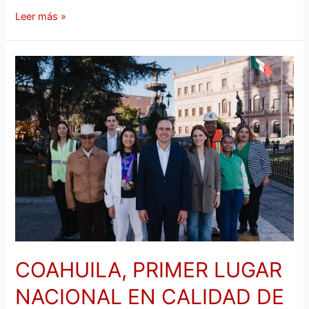
Leer más »
COAHUILA,
PRIMER
LUGAR
NACIONAL
EN
CALIDAD
DE
VIDA:
INEGI
COAHUILA, PRIMER LUGAR
NACIONAL EN CALIDAD DE