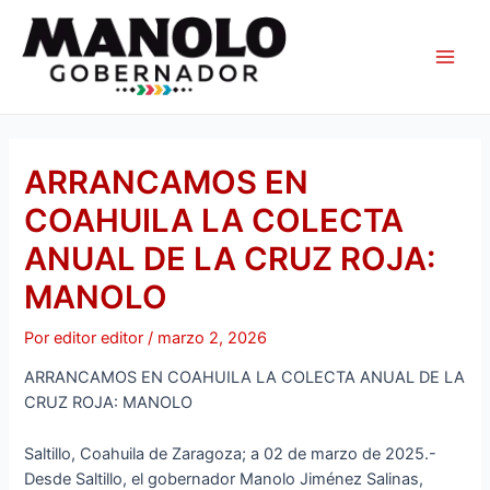
Ir
Navegación
Main
al
de
Men
contenido
entradas
ARRANCAMOS EN
COAHUILA LA COLECTA
ANUAL DE LA CRUZ ROJA:
MANOLO
Por
editor editor
/
marzo 2, 2026
ARRANCAMOS EN COAHUILA LA COLECTA ANUAL DE LA
CRUZ ROJA: MANOLO
Saltillo, Coahuila de Zaragoza; a 02 de marzo de 2025.-
Desde Saltillo, el gobernador Manolo Jiménez Salinas,