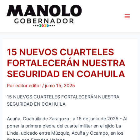
Ir
Navegación
Main
al
de
Men
contenido
entradas
15 NUEVOS CUARTELES
FORTALECERÁN NUESTRA
SEGURIDAD EN COAHUILA
Por
editor editor
/
junio 15, 2025
15 NUEVOS CUARTELES FORTALECERÁN NUESTRA
SEGURIDAD EN COAHUILA
Acuña, Coahuila de Zaragoza ; a 15 de junio de 2025.- Al
poner la primera piedra del cuartel militar en el ejido La
Linda, ubicado entre Múzquiz, Acuña y Ocampo, en los